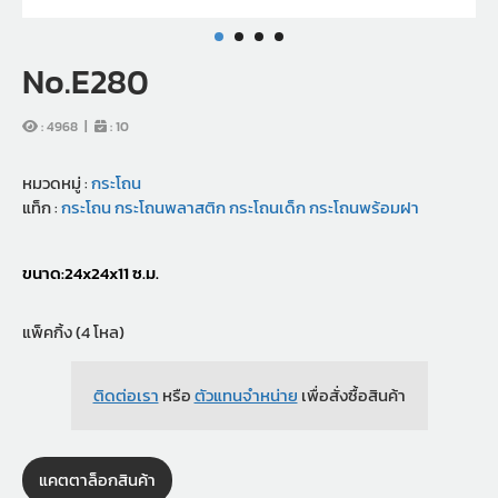
No.E280
:
4968
|
:
10
หมวดหมู่ :
กระโถน
แท็ก :
กระโถน
กระโถนพลาสติก
กระโถนเด็ก
กระโถนพร้อมฝา
ขนาด:24x24x11 ซ.ม.
แพ็คกิ้ง (4 โหล)
ติดต่อเรา
หรือ
ตัวแทนจำหน่าย
เพื่อสั่งซื้อสินค้า
แคตตาล็อกสินค้า