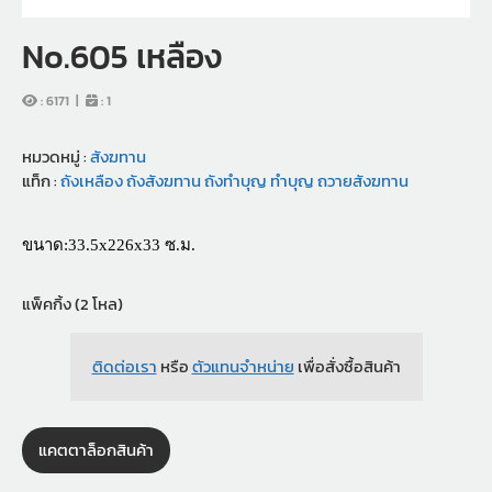
No.605 เหลือง
:
6171
|
:
1
หมวดหมู่ :
สังฆทาน
แท็ก :
ถังเหลือง
ถังสังฆทาน
ถังทำบุญ
ทำบุญ
ถวายสังฆทาน
ขนาด:33.5x226x33 ซ.ม.
แพ็คกิ้ง (2 โหล)
ติดต่อเรา
หรือ
ตัวแทนจำหน่าย
เพื่อสั่งซื้อสินค้า
แคตตาล็อกสินค้า