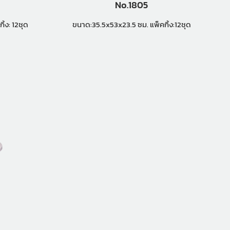
No.1805
23.5 ซ.ม. แพ็คกิ้ง: 12ชุด
ขนาด:35.5x53x23.5 ซม. แพ็คกิ้ง:12ชุด