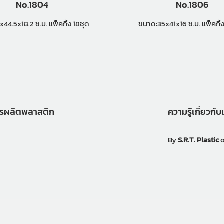
No.1804
No.1806
ขนาด:31x44.5x18.2 ซ.ม. แพ็คกิ้ง 18ชุด
ขนาด:35x41x16 ซ.ม
ารผลิตพลาสติก
ความรู้เกี่ยวก
By
S.R.T. Plastic