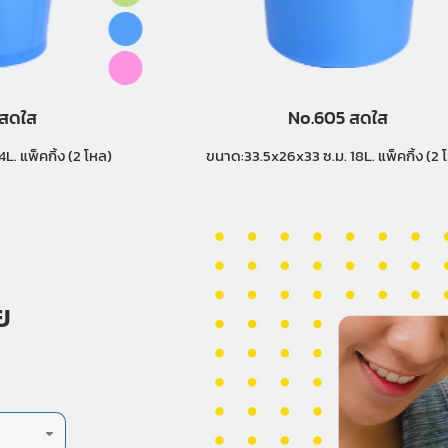
 สดใส
No.605 สดใส
ขนาด:32x23x32 ซ.ม. 14L. แพ็คกิ้ง (2 โหล)
ขนาด:33.5x26x33 ซ.ม. 18L. แพ็คกิ
ย