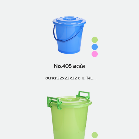
No.405 สดใส
ขนาด:32x23x32 ซ.ม. 14L.
แพ็คกิ้ง (2 โหล)