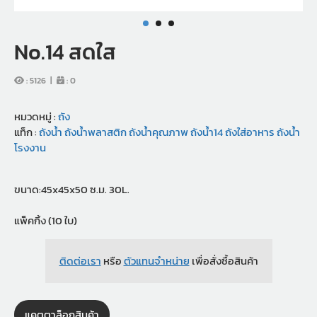
No.14 สดใส
:
5126
|
:
0
หมวดหมู่ :
ถัง
แท็ก :
ถังน้ำ
ถังน้ำพลาสติก
ถังน้ำคุณภาพ
ถังน้ำ14
ถังใส่อาหาร
ถังน้ำ
โรงงาน
ขนาด:45x45x50 ซ.ม. 30L.
แพ็คกิ้ง (10 ใบ)
ติดต่อเรา
หรือ
ตัวแทนจำหน่าย
เพื่อสั่งซื้อสินค้า
แคตตาล็อกสินค้า