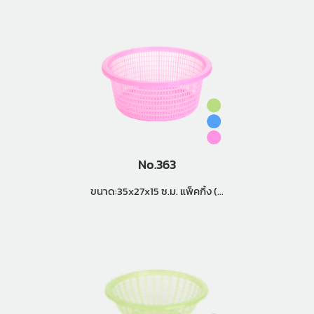
No.363
ขนาด:35x27x15 ซ.ม. แพ็คกิ้ง (8
โหล)