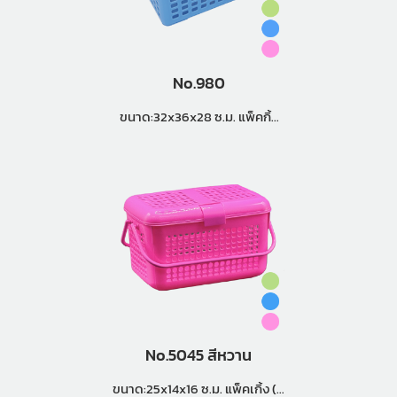
No.980
ขนาด:32x36x28 ซ.ม. แพ็คกิ้ง
(24 ใบ)
No.5045 สีหวาน
ขนาด:25x14x16 ซ.ม. แพ็คเกิ้ง (8