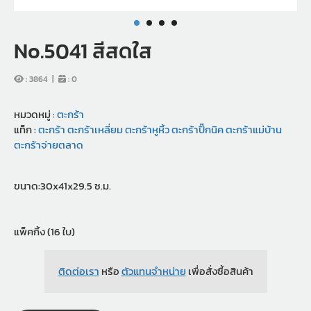
No.5041 สีสดใส
:
3864
|
:
0
หมวดหมู่ :
ตะกร้า
แท็ก :
ตะกร้า
ตะกร้าเหลี่ยม
ตะกร้าหูหิ้ว
ตะกร้าปิ๊กนิค
ตะกร้าแม่บ้าน
ตะกร้าจ่ายตลาด
ขนาด:30x41x29.5 ซ.ม.
แพ็คกิ้ง (16 ใบ)
ติดต่อเรา
หรือ
ตัวแทนจำหน่าย
เพื่อสั่งซื้อสินค้า