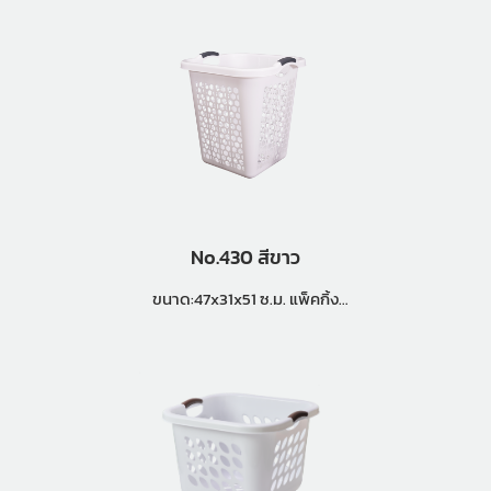
No.430 สีขาว
ขนาด:47x31x51 ซ.ม. แพ็คกิ้ง
(18ใบ)