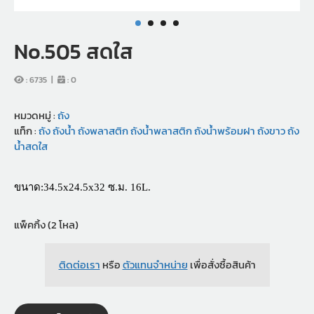
No.505 สดใส
:
6735
|
:
0
หมวดหมู่ :
ถัง
แท็ก :
ถัง
ถังน้ำ
ถังพลาสติก
ถังน้ำพลาสติก
ถังน้ำพร้อมฝา
ถังขาว
ถัง
น้ำสดใส
ขนาด:34.5x24.5x32 ซ.ม. 16L.
แพ็คกิ้ง (2 โหล)
ติดต่อเรา
หรือ
ตัวแทนจำหน่าย
เพื่อสั่งซื้อสินค้า