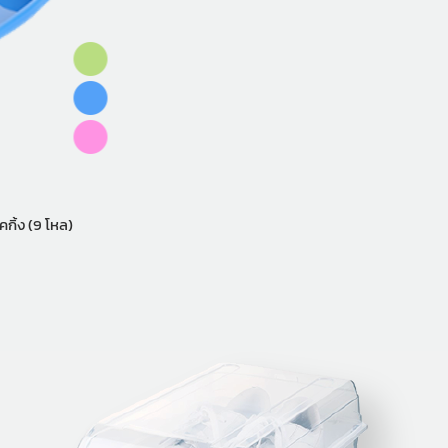
5x36x6.5 ซ.ม. แพ็คกิ้ง (9 โหล)