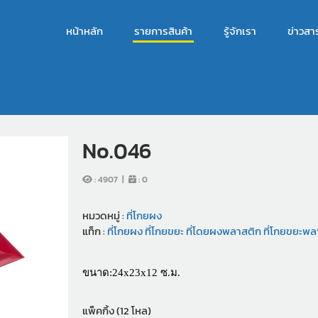
หน้าหลัก
รายการสินค้า
รู้จักเรา
ข่าวสา
No.046
:
4907
|
:
0
หมวดหมู่ :
ที่โกยผง
แท็ก :
ที่โกยผง
ที่โกยขยะ
ที่โดยผงพลาสติก
ที่โกยขยะพล
ขนาด:24x23x12 ซ.ม.
แพ็คกิ้ง (12 โหล)